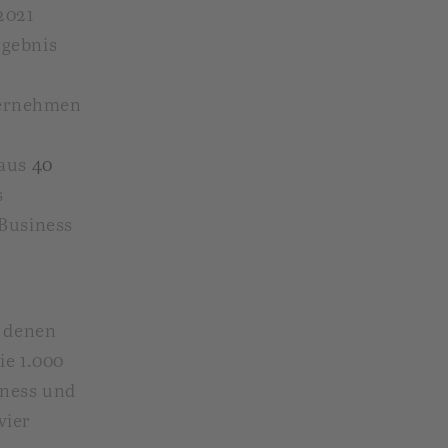
2021
rgebnis
ternehmen
aus
40
s
 Business
t denen
ie 1.000
iness
und
vier