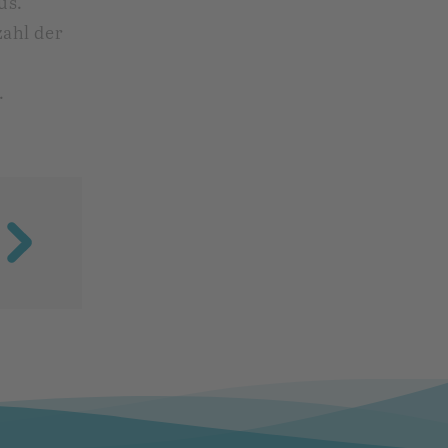
us.
ahl der
.