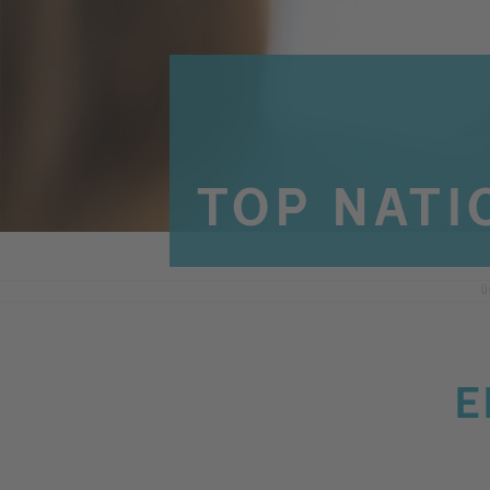
TOP NATI
Ü
E