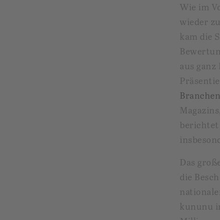
Wie im V
wieder zu
kam die S
Bewertun
aus ganz 
Präsenti
Branche
Magazins,
berichtet
insbesond
Das große
die Besch
nationale
kununu
i