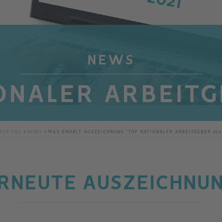
NEWS
ONALER ARBEITG
BER UNS
NEWS
M&S ERHÄLT AUSZEICHNUNG "TOP NATIONALER ARBEITGEBER 202
RNEUTE AUSZEICHNU