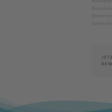
Millione
Berücksi
Bewertun
durchschn
JET
BEW