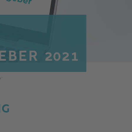
EBER 2021
1"
NG