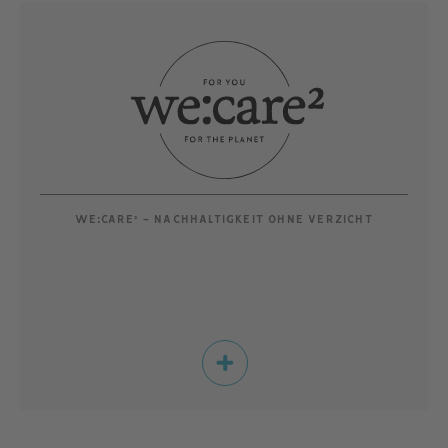
WE:CARE² - NACHHALTIGKEIT OHNE VERZICHT