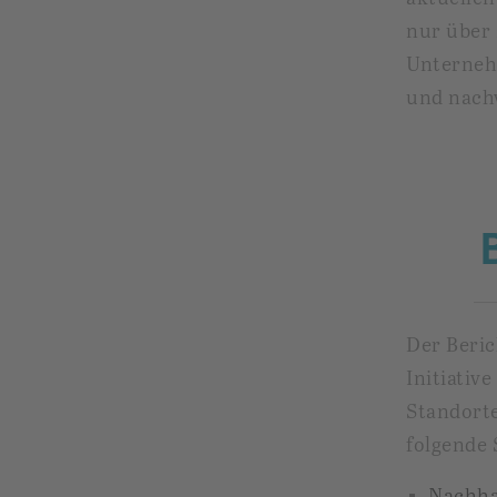
nur über
Unterneh
und nachv
Der Beric
Initiativ
Standor
folgende
Nachha