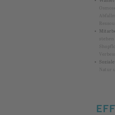
Wasser 
Osmose
Abfall
Ressou
Mitarb
stehen
Shopfl
Verbes
Sozial
Natur u
EFF