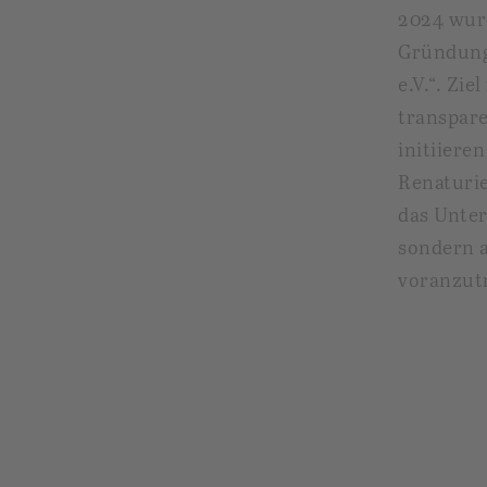
2024 wu
Gründung
e.V.“. Zi
transpar
initiiere
Renaturi
das Unter
sondern 
voranzut