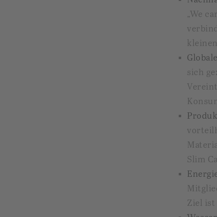
„We ca
verbin
kleinen
Globale
sich ge
Verein
Konsum
Produk
vorteil
Materi
Slim C
Energi
Mitgli
Ziel is