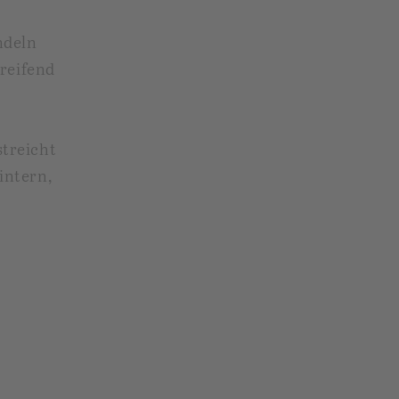
ndeln
greifend
u
treicht
intern,