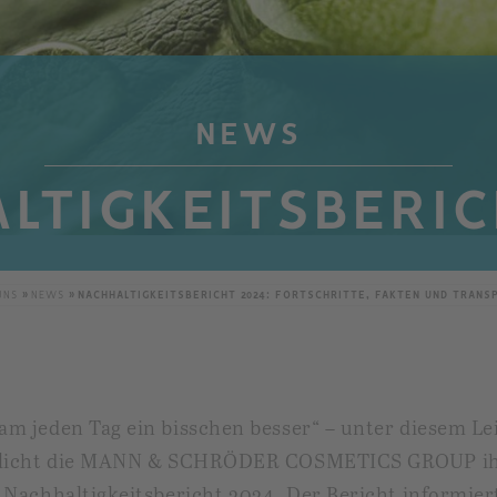
NEWS
LTIGKEITSBERIC
UNS
NEWS
NACHHALTIGKEITSBERICHT 2024: FORTSCHRITTE, FAKTEN UND TRANS
m jeden Tag ein bisschen besser“ – unter diesem Lei
tlicht die MANN & SCHRÖDER COSMETICS GROUP i
 Nachhaltigkeitsbericht 2024. Der Bericht informier