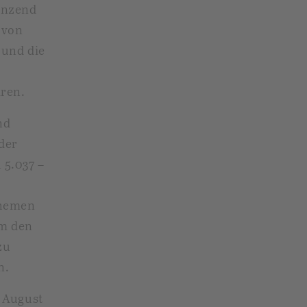
änzend
 von
 und die
ren.
nd
der
 5.037 –
Themen
um den
zu
n.
m August