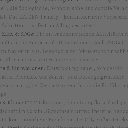
re²“, die ökologische, ökonomische und soziale Ver
det. Das KAIZEN-Prinzip – kontinuierliche Verbesser
 Schritten – ist fest im Alltag verankert.
 Ziele & SDGs:
Die unternehmerischen Aktivitäten r
zielt an den Sustainable Development Goals (SDGs) d
ten Nationen aus. Besonders im Fokus stehen nachha
, Klimaschutz und Schutz der Gewässer.
te & Innovationen:
Entwicklung neuer, ökologisch
hafter Produkte wie Seifen- und Duschgelgranulate.
aleinsparung bei Verpackungen durch die Einführun
aps.
e & Klima:
100 % Ökostrom, neue Dampfkesselanlage
edschaft im Verein „Gemeinsam umweltneutral handel
t die kontinuierliche Reduktion des CO₂-Fußabdrucks