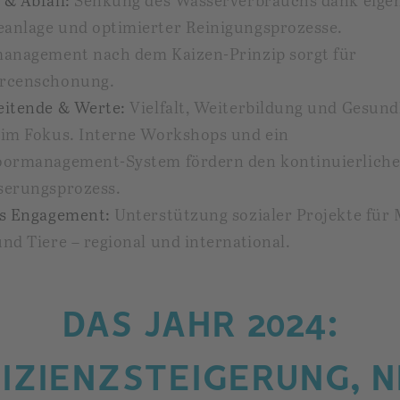
& Abfall:
Senkung des Wasserverbrauchs dank eige
anlage und optimierter Reinigungsprozesse.
management nach dem Kaizen-Prinzip sorgt für
rcenschonung.
eitende & Werte:
Vielfalt, Weiterbildung und Gesund
 im Fokus. Interne Workshops und ein
oormanagement-System fördern den kontinuierlich
serungsprozess.
es Engagement:
Unterstützung sozialer Projekte für
nd Tiere – regional und international.
DAS JAHR 2024:
IZIENZSTEIGERUNG, 