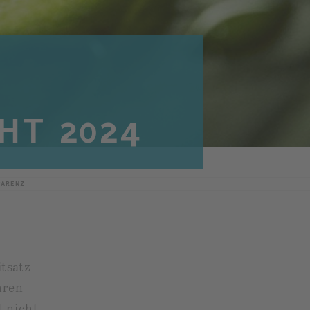
HT 2024
PARENZ
tsatz
hren
t nicht