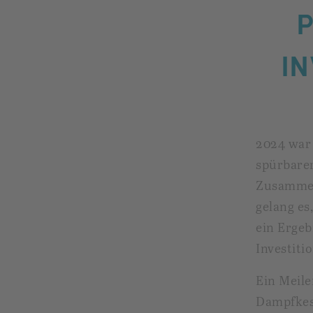
I
2024 war
spürbarer
Zusammena
gelang es
ein Ergeb
Investiti
Ein Meile
Dampfkess