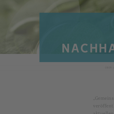
NACHHA
ÜBER 
„Gemeinsa
veröffen
aktuellen