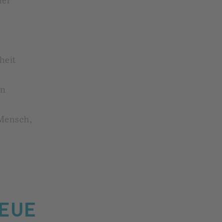
ner
heit
en
 Mensch,
NEUE