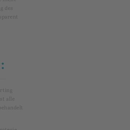
g des
sparent
:
orting
st alle
ehandelt
rategie