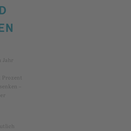
D
EN
 Jahr
1 Prozent
 senken –
ter
utlich