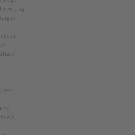
antwortung
ung in
ichten
er
ltiger
g von
 und
n e.V.“.
.